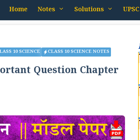
Home
Notes
Solutions
UPSC
LASS 10 SCIENCE
CLASS 10 SCIENCE NOTES
portant Question Chapter