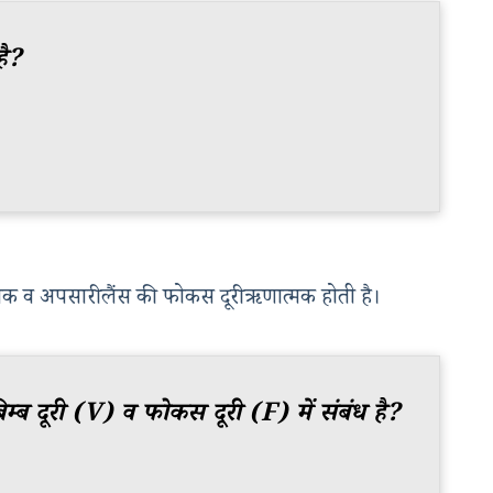
 है?
मक व अपसारी लैंस की फोकस दूरी ऋणात्मक होती है।
 बिम्ब दूरी (v) व फोकस दूरी (f) में संबंध है?