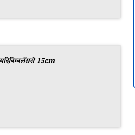
दिबिम्बलैंससे 15cm