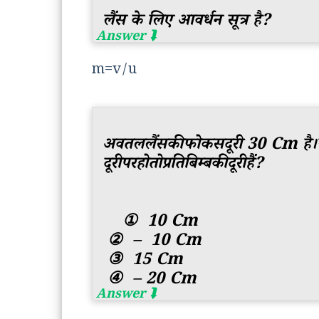
लैंस के लिए आवर्धन सूत्र है?
m=v/u
अवतललैंसकीफोकसदूरी 30 Cm है।य
दूरीपरहोतोप्रतिबिम्बकीदूरीहैं?
①
10 Cm
②
– 10 Cm
③
15 Cm
④
– 20 Cm