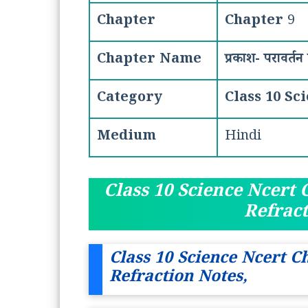
Chapter
Chapter
9
Chapter Name
प्रकाश- परावर्त
Category
Class 10 Sc
Medium
Hindi
Class 10 Science Ncert 
Refract
Class 10 Science Ncert C
Refraction Notes,