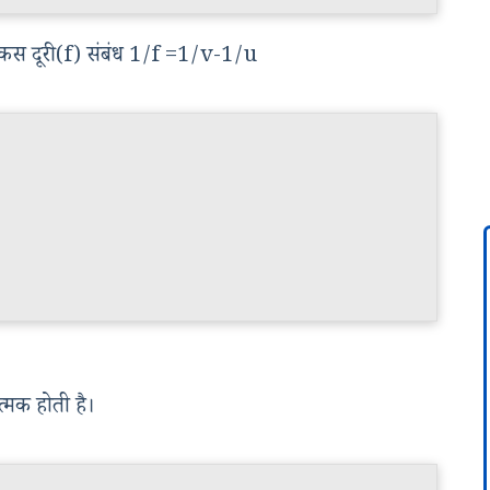
) फ़ोकस दूरी (f) संबंध 1/f =1/v-1/u
त्मक होती है।