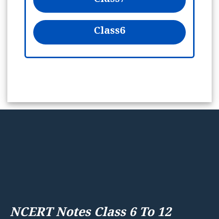
Class
7
Class
6
NCERT Notes Class 6 To 12