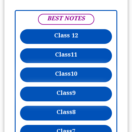
BEST NOTES
Class 12
Class
11
Class
10
Class
9
Class
8