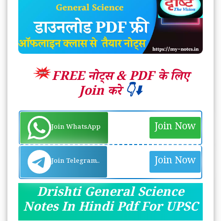
FREE नोट्स &
PDF के लिए
Join करे
👇⬇️
Join Now
Join WhatsApp
Join Now
Join Telegram..
Drishti General Science
Notes In Hindi Pdf For UPSC