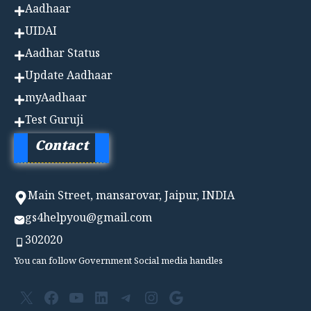
Aadhaa
r
UIDAI
Aadhar Status
Update Aadhaar
myAadhaar
Test Guruji
Contact
Main Street, mansarovar, Jaipur, INDIA
gs4helpyou@gmail.com
302020
You can follow Government Social media handles
X
Facebook
YouTube
LinkedIn
Telegram
Instagram
Google