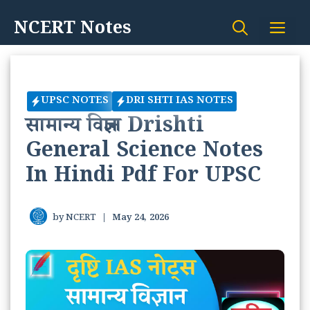
Skip
NCERT Notes
Me
to
content
UPSC NOTES
DRI SHTI IAS NOTES
सामान्य विज्ञान Drishti
General Science Notes
In Hindi Pdf For UPSC
by
NCERT
|
May 24, 2026