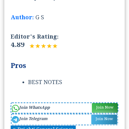
Author:
G S
Editor's Rating:
4.89
Pros
BEST NOTES
Join WhatsApp
Join Now
Join Telegram
Join Now