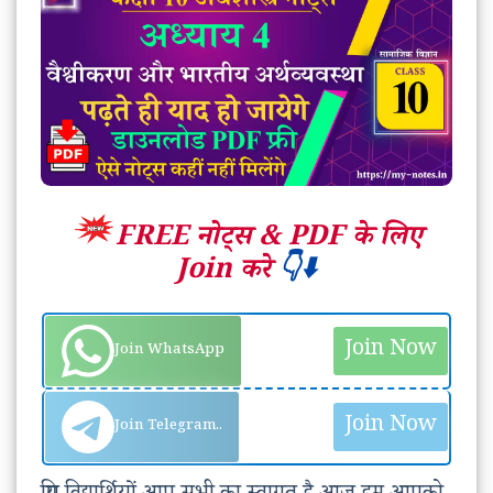
FREE नोट्स &
PDF के लिए
Join करे
👇⬇️
Join Now
Join WhatsApp
Join Now
Join Telegram..