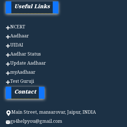
Useful Links
NCERT
Aadhaa
r
UIDAI
Aadhar Status
Update Aadhaar
myAadhaar
Test Guruji
Contact
Main Street, mansarovar, Jaipur, INDIA
gs4helpyou@gmail.com