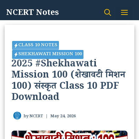
Skip
NCERT Notes
Me
to
content
CLASS 10 NOTES
SHEKHAWATI MISSION 100
2025 #Shekhawati
Mission 100 (शेखावटी मिशन
100) संस्कृत Class 10 PDF
Download
by
NCERT
|
May 24, 2026