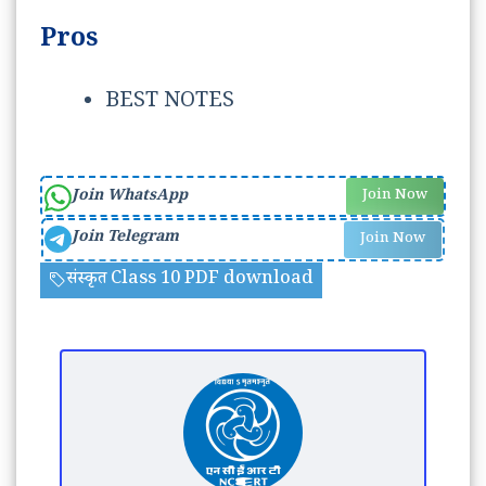
Pros
BEST NOTES
Join WhatsApp
Join Now
Join Telegram
Join Now
संस्कृत Class 10 PDF download