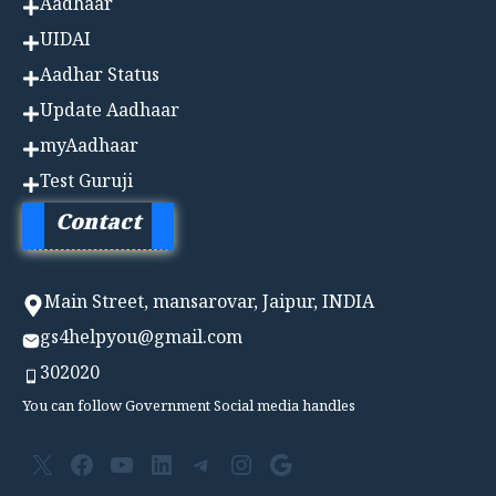
Aadhaa
r
UIDAI
Aadhar Status
Update Aadhaar
myAadhaar
Test Guruji
Contact
Main Street, mansarovar, Jaipur, INDIA
gs4helpyou@gmail.com
302020
You can follow Government Social media handles
X
Facebook
YouTube
LinkedIn
Telegram
Instagram
Google