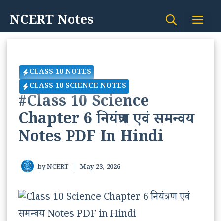
Skip
NCERT Notes
Me
to
content
CLASS 10 NOTES
CLASS 10 SCIENCE NOTES
#Class 10 Science
Chapter 6 नियंत्रण एवं समन्वय
Notes PDF In Hindi
by
NCERT
|
May 23, 2026