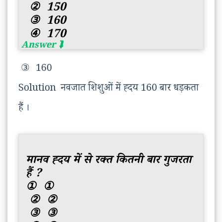
②
150
③
160
④
170
③
160
Solution नवजात शिशुओं में ह्दय 160 बार धड़कता
हैं ।
मानव ह्दय में से रक्त कितनी बार गुजरता
हैं ?
①
①
②
②
③
③