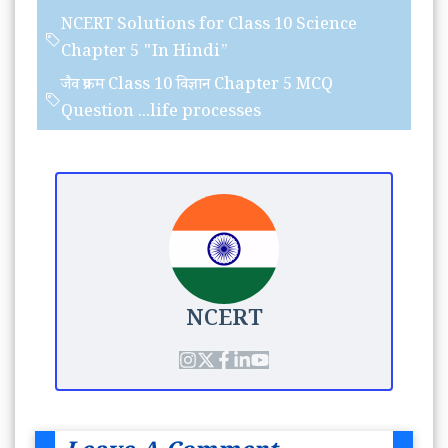
NCERT Solutions for Class 10 Science
Chapter 5 "In Hindi”
जैव प्रक्रम Class 10 विज्ञान Chapter 5 MCQ
Question ...life processes
NCERT