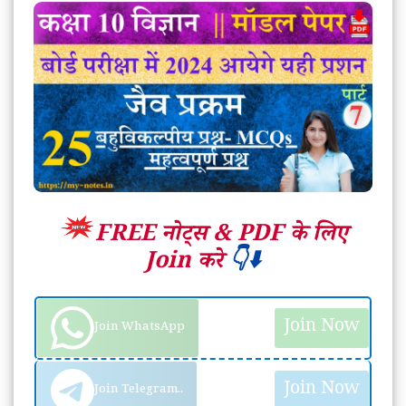
FREE नोट्स &
PDF के लिए
Join करे
👇⬇️
Join Now
Join WhatsApp
Join Now
Join Telegram..