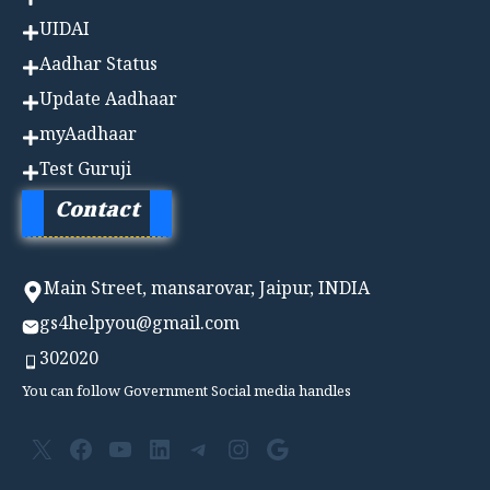
UIDAI
Aadhar Status
Update Aadhaar
myAadhaar
Test Guruji
Contact
Main Street, mansarovar, Jaipur, INDIA
gs4helpyou@gmail.com
302020
You can follow Government Social media handles
X
Facebook
YouTube
LinkedIn
Telegram
Instagram
Google