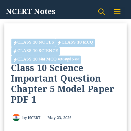
Skip
NCERT Notes
Me
to
content
CLASS 10 NOTES
CLASS 10 MCQ
CLASS 10 SCIENCE
CLASS 10 विज्ञान MCQ महत्वपूर्ण प्रशन
Class 10 Science
Important Question
Chapter 5 Model Paper
PDF 1
by
NCERT
|
May 23, 2026