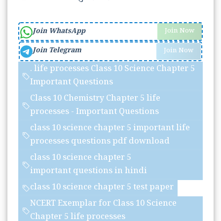
Join WhatsApp
Join Now
Join Telegram
Join Now
. life processes Class 10 Science Chapter 5
Important Questions
Class 10 Chemistry Chapter 5 life
processes - Important Questions
class 10 science chapter 5 important life
processes questions pdf download
class 10 science chapter 5
important questions in hindi
class 10 science chapter 5 test paper
NCERT Exemplar for Class 10 Science
Chapter 5 life processes