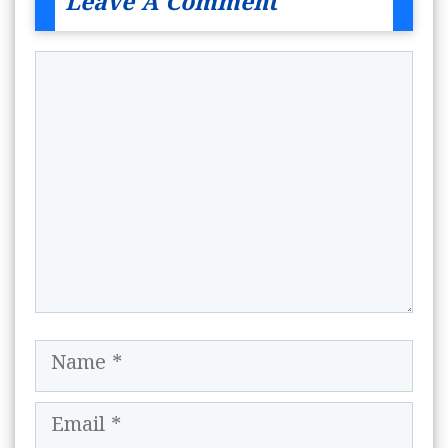
Leave A Comment
Comment
Name
Email