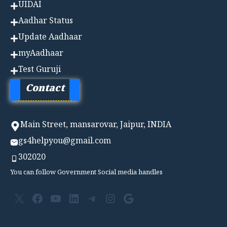
UIDAI
Aadhar Status
Update Aadhaar
myAadhaar
Test Guruji
Contact
Main Street, mansarovar, Jaipur, INDIA
gs4helpyou@gmail.com
302020
You can follow Government Social media handles
X
Facebook
YouTube
LinkedIn
Telegram
Instagram
Google