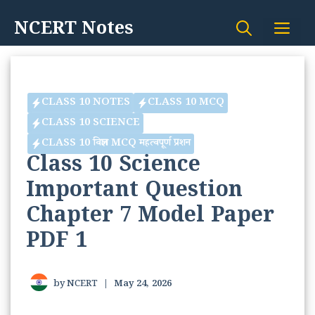
Skip
NCERT Notes
Me
to
content
CLASS 10 NOTES
CLASS 10 MCQ
CLASS 10 SCIENCE
CLASS 10 विज्ञान MCQ महत्वपूर्ण प्रशन
Class 10 Science
Important Question
Chapter 7 Model Paper
PDF 1
by
NCERT
|
May 24, 2026