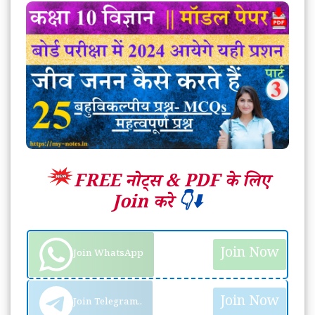
FREE नोट्स &
PDF के लिए
Join करे
👇⬇️
Join Now
Join WhatsApp
Join Now
Join Telegram..