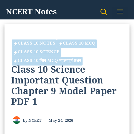
Skip
NCERT Notes
Me
to
content
CLASS 10 NOTES
CLASS 10 MCQ
CLASS 10 SCIENCE
CLASS 10 विज्ञान MCQ महत्वपूर्ण प्रशन
Class 10 Science
Important Question
Chapter 9 Model Paper
PDF 1
by
NCERT
|
May 24, 2026