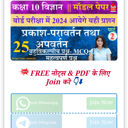
FREE नोट्स &
PDF के लिए
Join करे
👇⬇️
Join Now
Join WhatsApp
Join Now
Join Telegram..