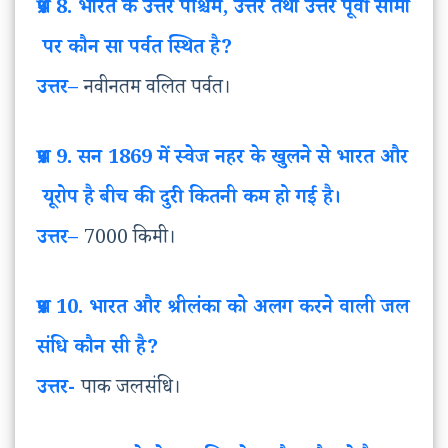
प्रश्न
8. भारत
के
उत्तर
पश्चिम
, उत्तर
तथा
उत्तर
पूर्वी
सीमा
पर
कौन
सा
पर्वत
स्थित
है
?
उत्तर
–
नवीनतम वलित पर्वत।
प्रश्न
9. सन 1869 में
स्वेज
नहर
के
खुलने
से
भारत
और
यूरोप
है
बीच
की
दुरी
कितनी
कम
हो
गई
है।
उत्तर
–
7000 किमी।
प्रश्न
10. भारत
और
श्रीलंका
को
अलग
करने
वाली
जल
संधि
कौन
सी
है
?
उत्तर-
पाक जलसंधि।