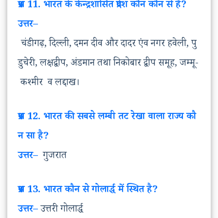
प्रश्न
11. भारत
के
केन्द्रशासित
प्रदेश
कौन
कौन
से
है
?
उत्तर
–
चंडीगढ़, दिल्ली, दमन दीव और दादर एंव नगर हवेली, पु
डुचेरी, लक्षद्वीप, अंडमान तथा निकोबार द्वीप समूह, जम्मू-
कश्मीर व लद्दाख।
प्रश्न
12. भारत
की
सबसे
लम्बी
तट
रेखा
वाला
राज्य
कौ
न
सा
है
?
उत्तर
–
गुजरात
प्रश्न
13. भारत
कौन
से
गोलार्द्ध
में
स्थित
है
?
उत्तर
–
उत्तरी गोलार्द्ध