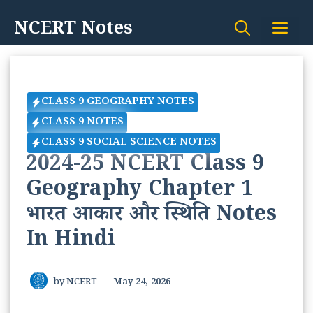
Skip
NCERT Notes
Me
to
content
CLASS 9 GEOGRAPHY NOTES
CLASS 9 NOTES
CLASS 9 SOCIAL SCIENCE NOTES
2024-25 NCERT Class 9
Geography Chapter 1
भारत आकार और स्थिति Notes
In Hindi
by
NCERT
|
May 24, 2026