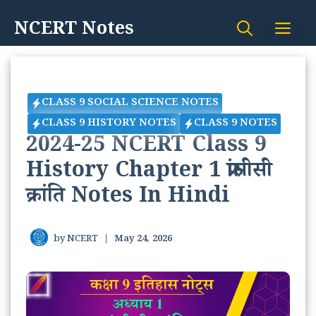
Skip
NCERT Notes
Me
to
content
CLASS 9 SOCIAL SCIENCE NOTES
CLASS 9 HISTORY NOTES
CLASS 9 NOTES
2024-25 NCERT Class 9
History Chapter 1 फ्रांसीसी
क्रांति Notes In Hindi
by
NCERT
|
May 24, 2026