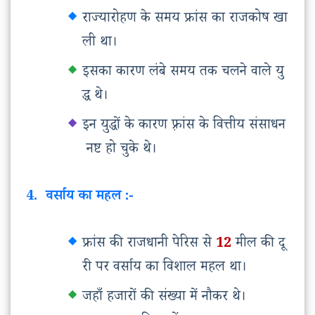
राज्यारोहण
के
समय
फ्रांस
का
राजकोष
खा
ली
था।
इसका
कारण
लंबे
समय
तक
चलने
वाले
यु
द्ध
थे।
इन
युद्धों
के
कारण
फ़्रांस
के
वित्तीय
संसाधन
नष्ट
हो
चुके
थे।
4. वर्साय का महल :-
फ्रांस
की
राजधानी
पेरिस
से
12
मील
की
दू
री
पर
वर्साय
का
विशाल
महल
था।
जहाँ
हजारों
की
संख्या
में
नौकर
थे।