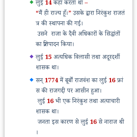
लुई
14
कहा
करता
था
–
“
मैं
ही
राज्य
हूँ।
”
उसके
द्वारा
निरंकुश
राजतं
त्र
की
स्थापना
की
गई।
उसने
राजा
के
दैवी
अधिकारों
के
सिद्धांतों
का
प्रतिपादन
किया।
लुई
15
अत्यधिक
विलासी
तथा
अदूरदर्शी
शासक
था।
सन्
1774
में
बूर्बों
राजवंश
का
लुई
16
फ्रां
स
की
राजगद्दी
पर
आसीन
हुआ।
लुई
16
भी
एक
निरंकुश
तथा
अत्याचारी
शासक
था।
जनता
इस
कारण
से
लुई
16
से
नाराज
थी
।