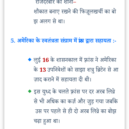
राजदरबार
की
शानों
–
शौकात
बनाए
रखने
की
फिज़ूलखर्ची
का
बो
झ
अलग
से
था।
5. अमेरिका के स्वतंत्रता संग्राम में फ्रांस द्वारा सहायता :-
लुई
16
के
शासनकाल
में
फ़्रांस
ने
अमेरिका
के
13
उपनिवेशों
को
साझा
शत्रु
ब्रिटेन
से
आ
ज़ाद
कराने
में
सहायता
दी
थी।
इस
युध्द
के
चलते
फ़्रांस
पर
दर
अरब
लिव्रे
से
भी
अधिक
का
कर्ज़
और
जुड़
गया
जबकि
उस
पर
पहले
से
ही
दो
अरब
लिव्रे
का
बोझ
चढ़ा
हुआ
था।