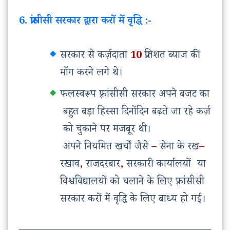
6. फ्रांसीसी सरकार द्वारा करों में वृद्धि :-
सरकार
से
कर्ज़दाता
10
प्रतिशत
ब्याज
की
माँग
करने
लगे
थे।
फलस्वरूप
फ़्रांसीसी
सरकार
अपने
बजट
का
बहुत
बड़ा
हिस्सा
दिनोंदिन
बढ़ते
जा
रहे
कर्ज़
को
चुकाने
पर
मजबूर
थी।
अपने
नियमित
खर्चों
जैसे
–
सेना
के
रख
–
रखाव
,
राजदरबार
,
सरकारी
कार्यालयों
या
विश्वविद्यालयों
को
चलाने
के
लिए
फ़्रांसीसी
सरकार
करों
में
वृद्धि
के
लिए
बाध्य
हो
गई।