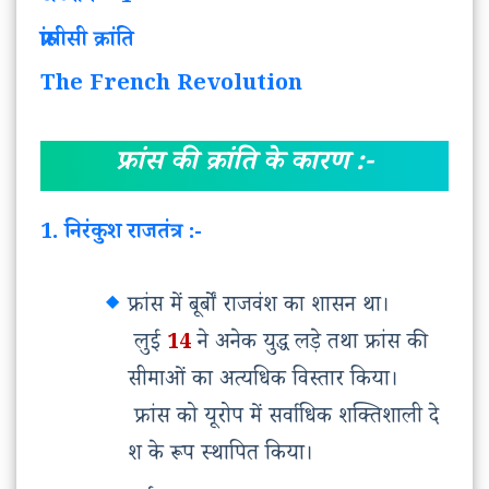
फ्रांसीसी क्रांति
The French Revolution
फ्रांस की क्रांति के कारण :-
1. निरंकुश राजतंत्र :-
फ्रांस
में
बूर्बों
राजवंश
का
शासन
था।
लुई
14
ने
अनेक
युद्ध
लड़े
तथा
फ्रांस
की
सीमाओं
का
अत्यधिक
विस्तार
किया।
फ्रांस
को
यूरोप
में
सर्वाधिक
शक्तिशाली
दे
श
के
रूप
स्थापित
किया।