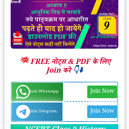
FREE नोट्स &
PDF के लिए
Join करे
👇⬇️
Join Now
Join WhatsApp
Join Now
Join Telegram..