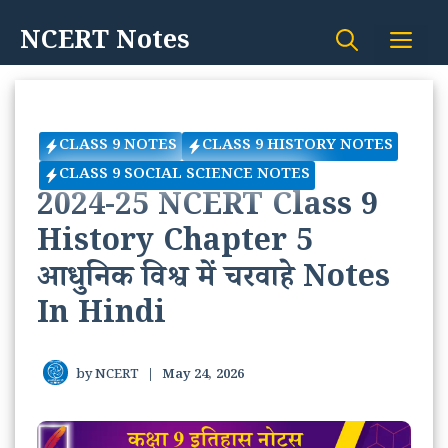
Skip
NCERT Notes
Me
to
content
CLASS 9 NOTES
CLASS 9 HISTORY NOTES
CLASS 9 SOCIAL SCIENCE NOTES
2024-25 NCERT Class 9
History Chapter 5
आधुनिक विश्व में चरवाहे Notes
In Hindi
by
NCERT
|
May 24, 2026