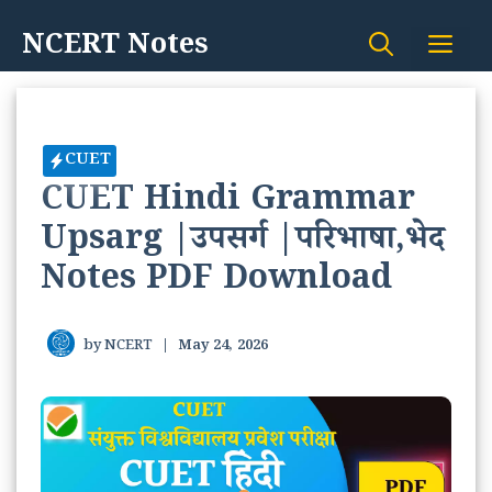
Skip
NCERT Notes
Me
to
content
CUET
CUET Hindi Grammar
Upsarg |उपसर्ग |परिभाषा,भेद
Notes PDF Download
by
NCERT
|
May 24, 2026