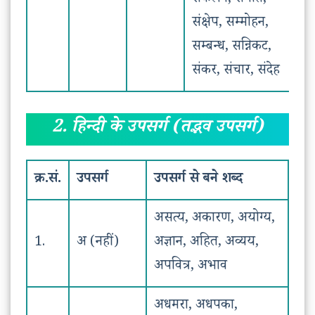
संकलन, संगीत,
संक्षेप, सम्मोहन,
सम्बन्ध, सन्निकट,
संकर, संचार, संदेह
2.
हिन्दी के उपसर्ग (तद्भव उपसर्ग)
क्र.सं.
उपसर्ग
उपसर्ग से बने शब्द
असत्य, अकारण, अयोग्य,
1.
अ (नहीं)
अज्ञान, अहित, अव्यय,
अपवित्र, अभाव
अधमरा, अधपका,