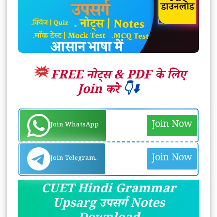
FREE नोट्स &
PDF के लिए
Join करे
👇⬇️
Join Now
Join WhatsApp
Join Now
Join Telegram..
CUET Hindi Grammar
Upsarg
उपसर्ग
Notes