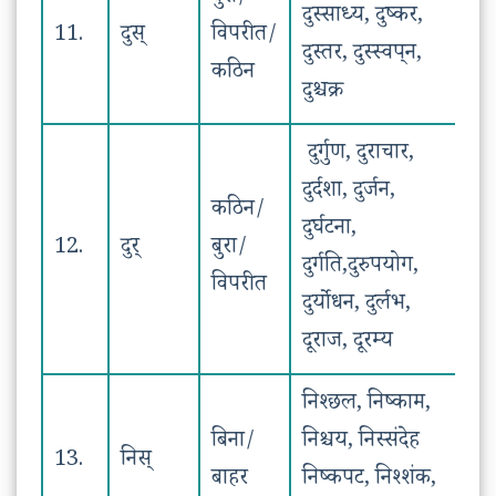
दुस्साध्य, दुष्कर,
11.
दुस्
विपरीत/
दुस्तर, दुस्स्वप्‌न,
कठिन
दुश्चक्र
दुर्गुण, दुराचार,
दुर्दशा, दुर्जन,
कठिन/
दुर्घटना,
12.
दुर्
बुरा/
दुर्गति,दुरुपयोग,
विपरीत
दुर्योधन, दुर्लभ,
दूराज, दूरम्य
निश्छल, निष्काम,
बिना/
निश्चय, निस्संदेह
13.
निस्
बाहर
निष्कपट, निश्शंक,