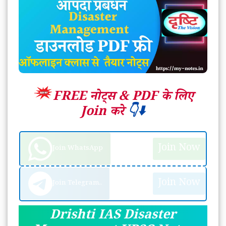
FREE नोट्स &
PDF के लिए
Join करे
👇⬇️
Join Now
Join WhatsApp
Join Now
Join Telegram..
Drishti IAS Disaster