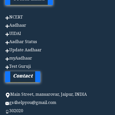
NCERT
Aadhaa
r
UIDAI
Aadhar Status
Update Aadhaar
myAadhaar
Test Guruji
Contact
Main Street, mansarovar, Jaipur, INDIA
gs4helpyou@gmail.com
302020