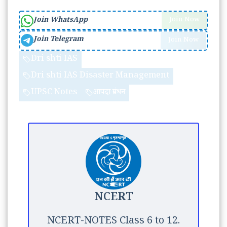
Join WhatsApp
Join Now
Join Telegram
Join Now
Dri shti IAS
Dri shti IAS Disaster Management
UPSC Notes
आपदा प्रबंधन
NCERT
NCERT-NOTES Class 6 to 12.