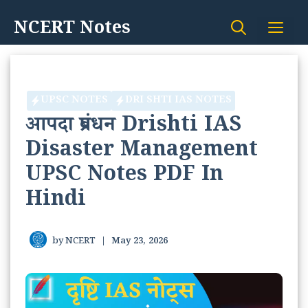
Skip
NCERT Notes
Me
to
content
UPSC NOTES
DRI SHTI IAS NOTES
आपदा प्रबंधन Drishti IAS
Disaster Management
UPSC Notes PDF In
Hindi
by
NCERT
|
May 23, 2026