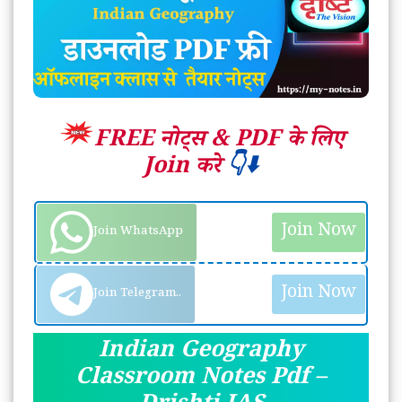
FREE नोट्स &
PDF के लिए
Join करे
👇⬇️
Join Now
Join WhatsApp
Join Now
Join Telegram..
Indian Geography
Classroom Notes Pdf –