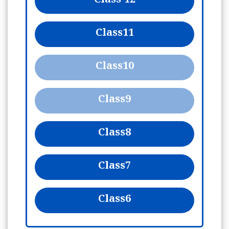
Class 12
Class
11
Class
10
Class
9
Class
8
Class
7
Class
6