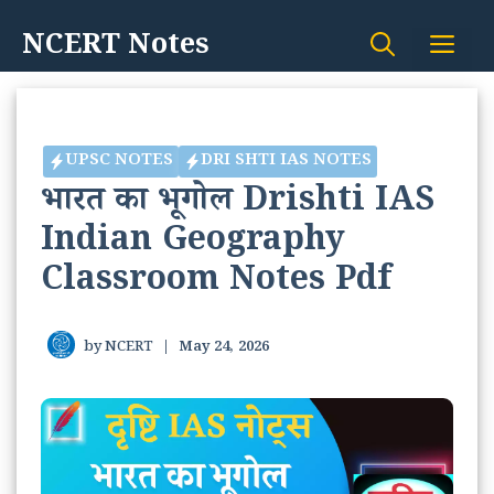
Skip
NCERT Notes
Me
to
content
UPSC NOTES
DRI SHTI IAS NOTES
भारत का भूगोल Drishti IAS
Indian Geography
Classroom Notes Pdf
by
NCERT
|
May 24, 2026