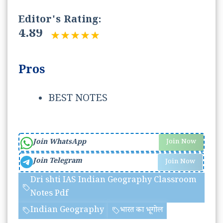
Editor's Rating:
4.89
Pros
BEST NOTES
Join WhatsApp
Join Now
Join Telegram
Join Now
Dri shti IAS Indian Geography Classroom
Notes Pdf
Indian Geography
भारत का भूगोल