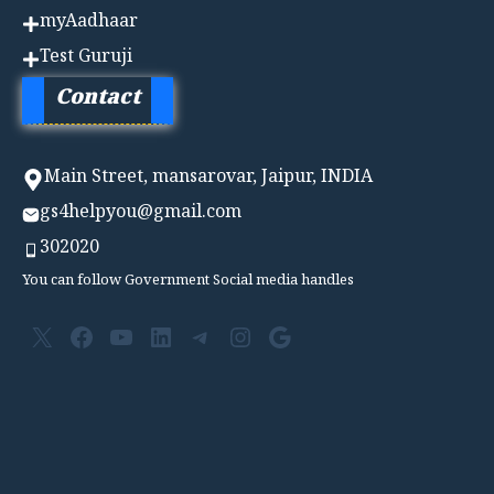
myAadhaar
Test Guruji
Contact
Main Street, mansarovar, Jaipur, INDIA
gs4helpyou@gmail.com
302020
You can follow Government Social media handles
X
Facebook
YouTube
LinkedIn
Telegram
Instagram
Google