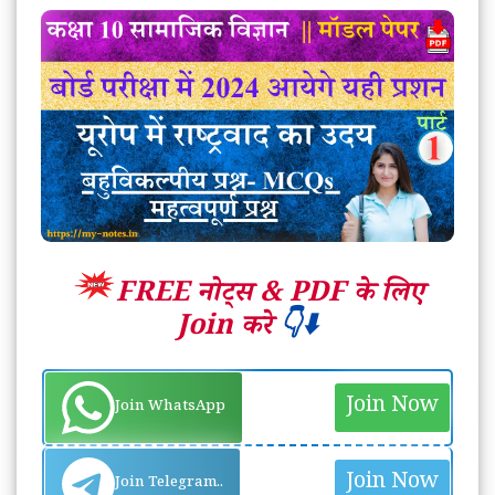
FREE नोट्स &
PDF के लिए
Join करे
👇⬇️
Join Now
Join WhatsApp
Join Now
Join Telegram..