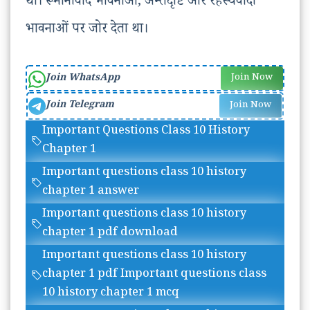
था। रूमानीवाद भावनाओं, अन्तदृष्टि और रहस्यवादी
भावनाओं पर जोर देता था।
Join WhatsApp
Join Now
Join Telegram
Join Now
Important Questions Class 10 History
Chapter 1
Important questions class 10 history
chapter 1 answer
Important questions class 10 history
chapter 1 pdf download
Important questions class 10 history
chapter 1 pdf Important questions class
10 history chapter 1 mcq