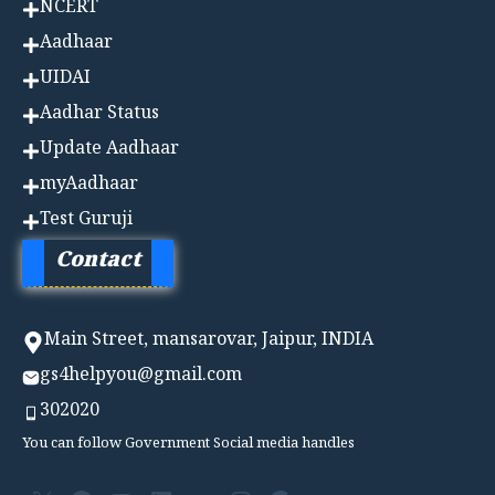
NCERT
Aadhaa
r
UIDAI
Aadhar Status
Update Aadhaar
myAadhaar
Test Guruji
Contact
Main Street, mansarovar, Jaipur, INDIA
gs4helpyou@gmail.com
302020
You can follow Government Social media handles