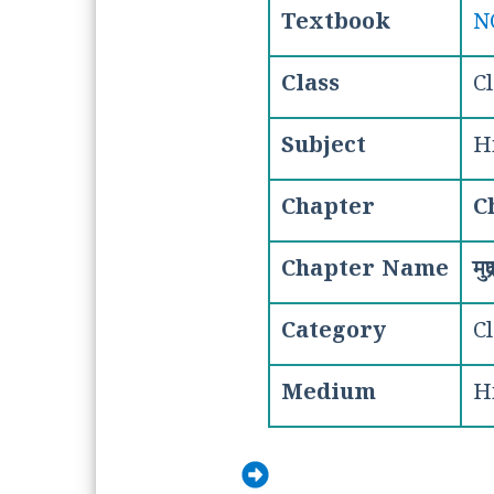
Textbook
N
Class
Cl
Subject
H
Chapter
C
Chapter Name
मु
Category
Cl
Medium
H