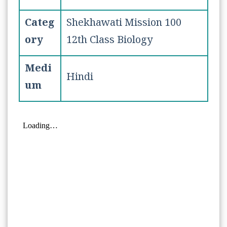
Categ
Shekhawati Mission 100
ory
12th Class Biology
Medi
Hindi
um