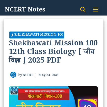
Skip
NCERT Notes
Me
to
content
SHEKHAWATI MISSION 100
Shekhawati Mission 100
12th Class Biology [ जीव
विज्ञान ] 2025 PDF
by
NCERT
|
May 24, 2026