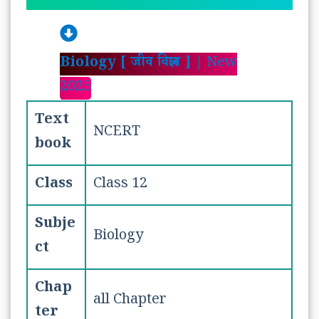
Biology [ जीव विज्ञान ]
| New
2025
Text
NCERT
book
Class
Class 12
Subje
Biology
ct
Chap
all Chapter
ter