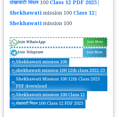
शेखावाटी मिशन
100
Class 12 PDF 2025
|
Shekhawati
mission 100
Class 12
|
Shekhawati
mission 100
Join WhatsApp
Join Now
Join Telegram
Join Now
Shekhawati mission 100
shekhawati mission 100 12th class 2022-23
Shekhawati Mission 100 12th Class 2023
PDF download
Shekhawati mission 100 Class 12
शेखावाटी मिशन 100 Class 12 PDF 2023