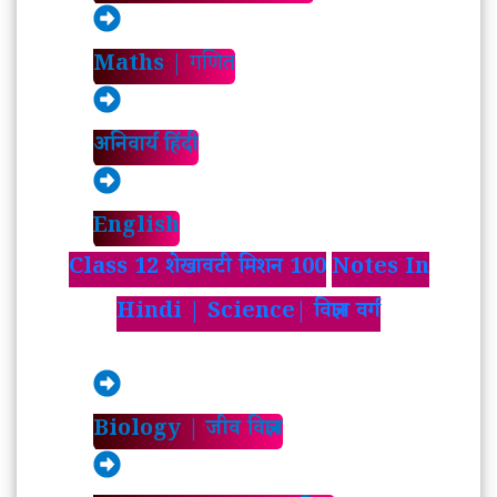
Maths |
गणित
अनिवार्य हिंदी
English
Class 12 शेखावटी मिशन 100
Notes In
Hindi | Science| विज्ञान वर्ग
Biology | जीव विज्ञान