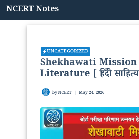
Skip
NCERT Notes
to
content
UNCATEGORIZED
Shekhawati Mission 
Literature [ हिंदी साहित
by
NCERT
|
May 24, 2026