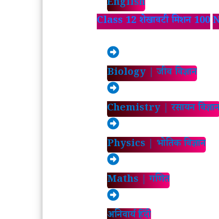
English
Class 12 शेखावटी मिशन 100
N
Biology | जीव विज्ञान
Chemistry | रसायन विज्ञा
Physics | भोतिक विज्ञान
Maths | गणित
अनिवार्य हिंदी