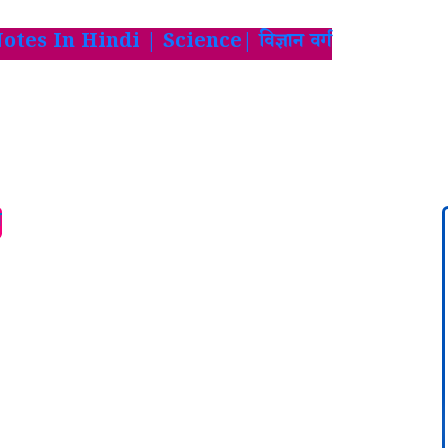
otes In Hindi | Science| विज्ञान वर्ग
न