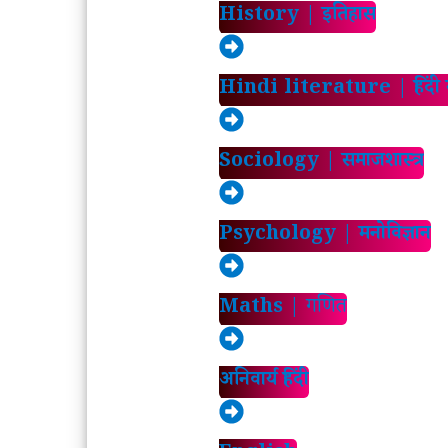
History | इतिहास
Hindi literature | हिंदी स
Sociology | समाजशास्त्र
Psychology | मनोविज्ञान
Maths |
गणित
अनिवार्य हिंदी