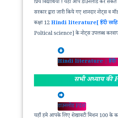
प्रिय विद्यार्थियों ! यहाँ आप डाउनलोड कर सक
सरकार द्वारा जारी किये गए शानदार नोट्स व म
कक्षा 12
Hindi literature[ हिंदी साहि
Poltical science] के नोट्स उपलब्ध करवाए 
Hindi literature
|
हिंदी
सभी अध्याय की 
डाउनलोड PDF
यहाँ हमे आपके लिए शेखावटी मिशन 100 के कक्षा