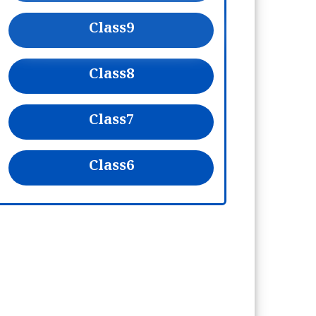
Class
9
Class
8
Class
7
Class
6