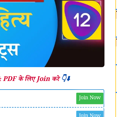
&
PDF के लिए Join करे
👇⬇️
Join Now
Join Now