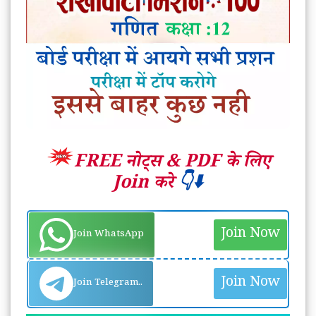
FREE नोट्स &
PDF के लिए
Join करे
👇⬇️
Join Now
Join WhatsApp
Join Now
Join Telegram..