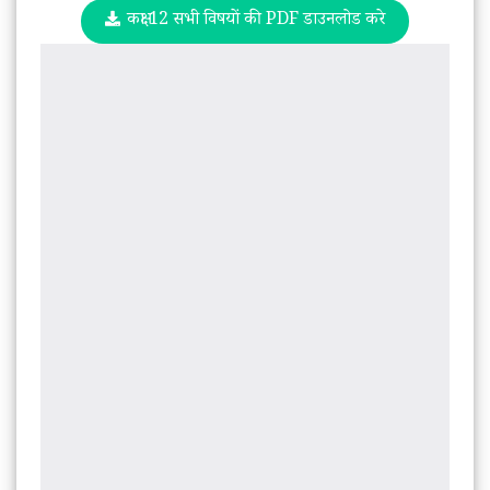
कक्षा 12 सभी विषयों की PDF डाउनलोड करे