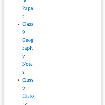
Geog
raph
y
Note
s
Class
9
Histo
ry
Note
s
Class
9