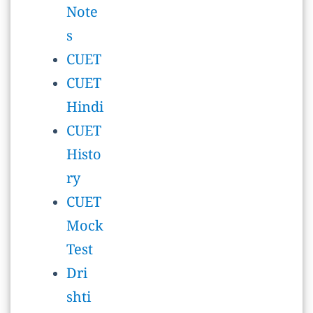
Hindi
CUET
Histo
ry
CUET
Mock
Test
Dri
shti
IAS
Note
s
Engli
sh