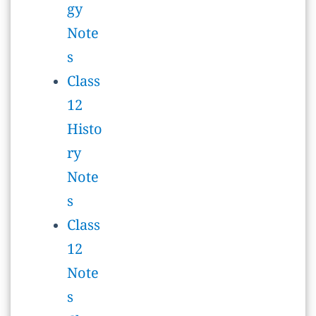
Histo
ry
Note
s
Class
12
Note
s
Class
12
Politi
cal
scien