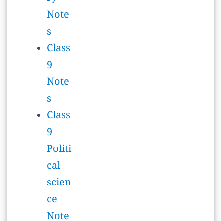
Note
s
Class
9
Politi
cal
scien
ce
Note
s
Class
9
Scien