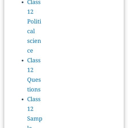
ce
Class
12
Ques
tions
Class
12
Samp
le
Pape
r
Class
9