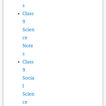
ce
Note
s
Class
9
Socia
l
Scien
ce
Note
s
CUET
CUET