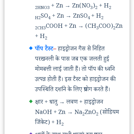
+ Zn
→
Zn(NO
)
+ H
2HNO3
3
2
2
SO
+ Zn
→
ZnSO
+ H
H2
4
4
2
COOH + Zn
→
(CH
COO)
Zn
2CH3
3
2
+ H
2
पॉप टैस्ट
–
हाइड्रोजन गैस से निहित
परखनली के पास जब एक जलती हुई
मोमबत्ती लाई जाती हैं। तो पॉप की ध्वनि
उत्पन्न होती हैं। इस टैस्ट को हाइड्रोजन की
उपस्थिति दर्शाने के लिए प्रयोग करते हैं।
क्षार + धातु
→
लवण + हाइड्रोजन
NaOH + Zn
→
Na
ZnO
(सोडियम
2
2
जिंकेट) + H
2