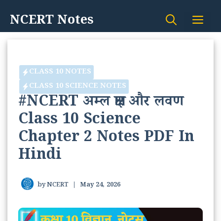
Skip
NCERT Notes
Me
to
content
CLASS 10 NOTES
CLASS 10 SCIENCE NOTES
#NCERT अम्ल क्षार और लवण
Class 10 Science
Chapter 2 Notes PDF In
Hindi
by
NCERT
|
May 24, 2026