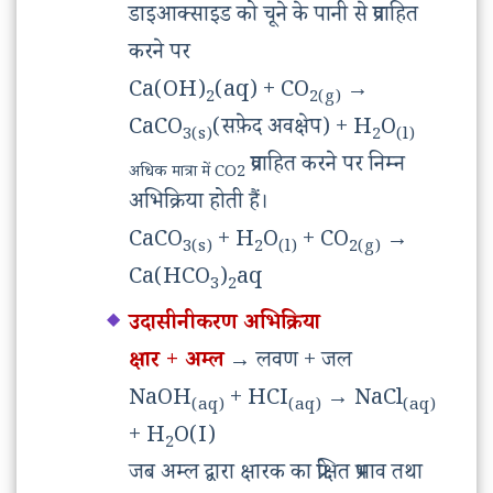
डाइआक्साइड को चूने के पानी से प्रवाहित
करने पर
Ca(OH)
(aq) + CO
→
2
2(g)
CaCO
(सफ़ेद अवक्षेप) + H
O
3(s)
2
(l)
प्रवाहित करने पर निम्न
अधिक मात्रा में CO2
अभिक्रिया होती हैं।
CaCO
+ H
O
+ CO
→
3(s)
2
(l)
2(g)
Ca(HCO
)
aq
3
2
उदासीनीकरण अभिक्रिया
क्षार + अम्ल
→
लवण + जल
NaOH
+ HCI
→
NaCl
(aq)
(aq)
(aq)
+ H
O(I)
2
जब अम्ल द्वारा क्षारक का प्रेक्षित प्रभाव तथा