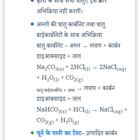
क्षारों के साथ सभी धातुएं इस प्रकार
अभिक्रिया नहीं करतीं।
अम्लों की धातु कार्बोनेट तथा धातु
बाईकार्बोनेटों के साथ अभिक्रिया
धातु कार्बोनेट – अम्ल
→
लवण + कार्बन
डाइआक्साइड + जल
Na
CO
+ 2HCl
→
2NaCl
2
3(s)
(l)
(aq)
+ H
O
+ CO
2
(l)
2(g)
→
लवण + कार्बन
धातु बाईकार्बोनेट + अम्ल
डाइआक्साइड + जल
NaHCO
+ HCI
→
NaCl
+
3(s)
(l)
(aq)
CO
+ H
O
2(g)
2
(g)
चूने के पानी का टैस्ट
–
उत्पादित कार्बन