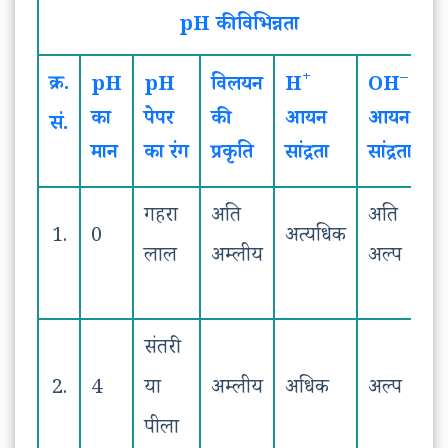
pH की विभिन्नता
+
–
क्र.
pH
pH
विलयन
H
OH
का
पेपर
की
आयन
आयन
सं.
मान
का रंग
प्रकृति
सांद्रता
सांद्रता
गहरा
अति
अति
1.
0
अत्यधिक
लाल
अम्लीय
अल्प
संतरी
2.
4
या
अम्लीय
अधिक
अल्प
पीला